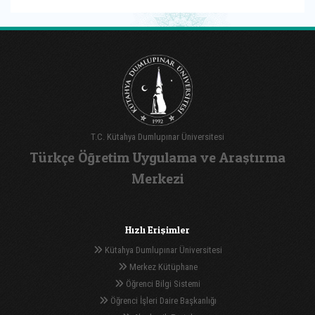
T.C. Kütahya Dumlupınar Üniversitesi
Türkçe Öğretim Uygulama ve Araştırma
Merkezi
Hızlı Erişimler
Kütahya Dumlupınar Üniversitesi
Merkez Kütüphane
Öğrenci Bilgi Sistemi
Öğrenci İşleri Daire Başkanlığı