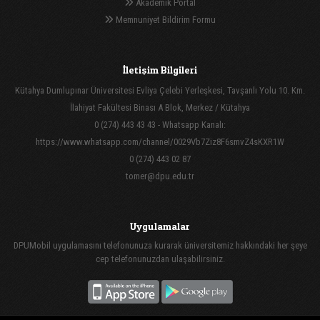
Akademik Portal
Memnuniyet Bildirim Formu
İletişim Bilgileri
Kütahya Dumlupınar Üniversitesi Evliya Çelebi Yerleşkesi, Tavşanlı Yolu 10. Km.
İlahiyat Fakültesi Binası A Blok, Merkez / Kütahya
0 (274) 443 43 43 - Whatsapp Kanalı:
https://www.whatsapp.com/channel/0029Vb7Ziz8F6smvZ4sKXR1W
0 (274) 443 02 87
tomer@dpu.edu.tr
Uygulamalar
DPUMobil uygulamasını telefonunuza kurarak üniversitemiz hakkındaki her şeye
cep telefonunuzdan ulaşabilirsiniz.